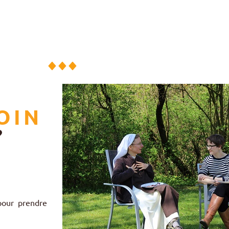
OIN
?
.
pour prendre